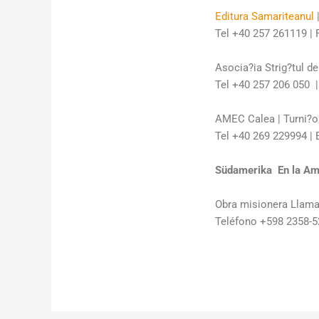
Editura Samariteanul
|
Tel +40 257 261119 | 
Asocia?ia Strig?tul de
Tel +40 257 206 050 |
AMEC Calea | Turni?or
Tel +40 269 229994 |
Südamerika  En la Am
Obra misionera Llama
Teléfono +598 2358-52