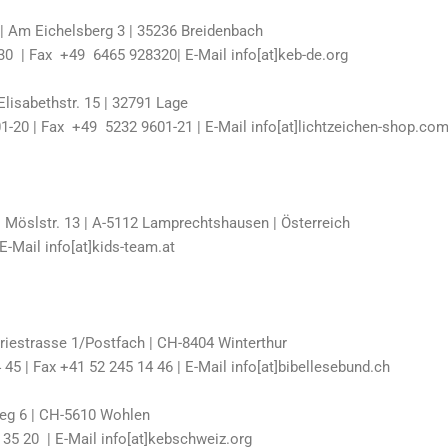
| Am Eichelsberg 3 | 35236 Breidenbach
30 | Fax +49 6465 928320| E-Mail info[at]keb-de.org
lisabethstr. 15 | 32791 Lage
-20 | Fax +49 5232 9601-21 | E-Mail info[at]lichtzeichen-shop.co
| Möslstr. 13 | A-5112 Lamprechtshausen | Österreich
E-Mail info[at]kids-team.at
triestrasse 1/Postfach | CH-8404 Winterthur
45 | Fax +41 52 245 14 46 | E-Mail info[at]bibellesebund.ch
eg 6 | CH-5610 Wohlen
 35 20 | E-Mail info[at]kebschweiz.org