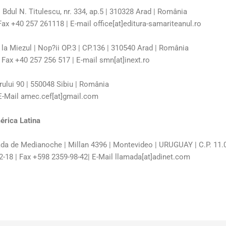
 Bdul N. Titulescu, nr. 334, ap.5 | 310328 Arad | România
Fax +40 257 261118 | E-mail office[at]editura-samariteanul.ro
 la Miezul | Nop?ii OP.3 | CP.136 | 310540 Arad | România
 Fax +40 257 256 517 | E-mail smn[at]inext.ro
ului 90 | 550048 Sibiu | România
 E-Mail amec.cef[at]gmail.com
érica Latina
da de Medianoche | Millan 4396 | Montevideo | URUGUAY | C.P. 11
-18 | Fax +598 2359-98-42| E-Mail llamada[at]adinet.com