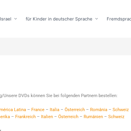
Israel
für Kinder in deutscher Sprache
Fremdspra
g/Unsere DVDs können Sie bei folgenden Partnern bestellen:
mérica Latina
–
France
–
Italia
–
Österreich
–
România
–
Schweiz
erika
–
Frankreich
–
Italien
–
Österreich
–
Rumänien
–
Schweiz
y