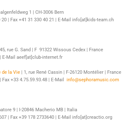
Galgenfeldweg 1 | CH-3006 Bern
20 | Fax +41 31 330 40 21 | E-Mail info[at]kids-team.ch
 45, rue G. Sand | F  91322 Wissous Cedex | France
 E-Mail aeef[at]club-internet.fr
de la Vie
| 1, rue René Cassin | F-26120 Montélier | France
 | Fax +33 4.75.59.93.48 | E-Mail
info@sephoramusic.com
atore 9 | I-20846 Macherio MB | Italia
07 | Fax +39 178 2733640 | E-Mail info[at]creactio.org