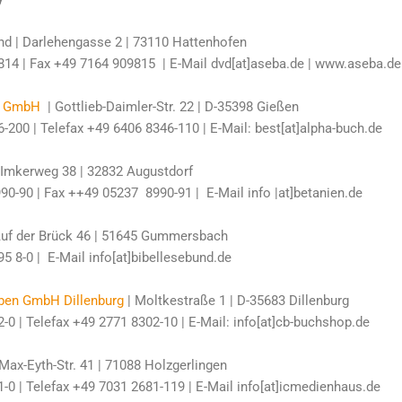
nd | Darlehengasse 2 | 73110 Hattenhofen
814 | Fax +49 7164 909815 | E-Mail dvd[at]aseba.de | www.aseba.de
g GmbH
| Gottlieb-Daimler-Str. 22 | D-35398 Gießen
6-200
| Telefax
+49 6406 8346-110
| E-Mail: best[at]alpha-buch.de
 Imkerweg 38 | 32832 Augustdorf
0-90 | Fax ++49 05237 8990-91 | E-Mail info |at]betanien.de
Auf der Brück 46 | 51645 Gummersbach
5 8-0 | E-Mail info[at]bibellesebund.de
uben GmbH Dillenburg
| Moltkestraße 1 | D-35683 Dillenburg
-0 | Telefax +49 2771 8302-10 | E-Mail: info[at]cb-buchshop.de
Max-Eyth-Str. 41 | 71088 Holzgerlingen
-0 | Telefax +49 7031 2681-119 | E-Mail info[at]icmedienhaus.de