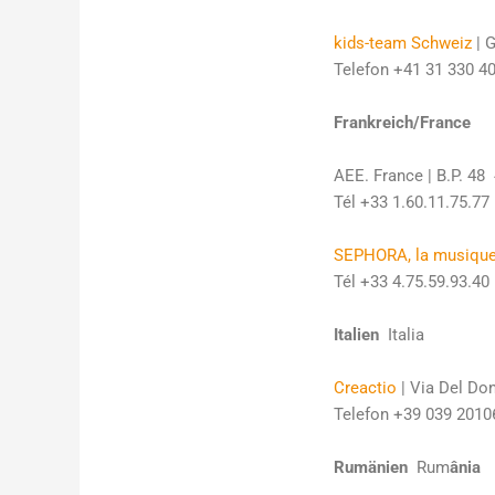
kids-team Schweiz
| 
Telefon +41 31 330 40 
Frankreich/France
AEE. France | B.P. 48 
Tél +33 1.60.11.75.77 |
SEPHORA, la musique 
Tél +33 4.75.59.93.40
Italien 
Italia
Creactio
| Via Del Don
Telefon +39 039 20106
Rumänien 
Rum
ânia